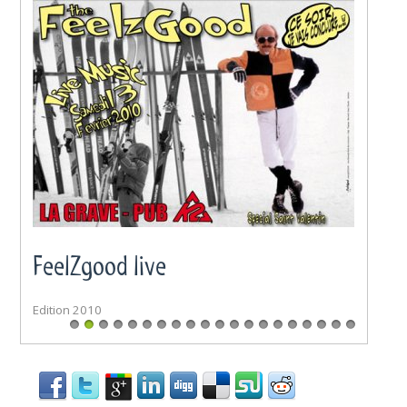
FeelZgood live
Edition 2010
•
•
•
•
•
•
•
•
•
•
•
•
•
•
•
•
•
•
•
•